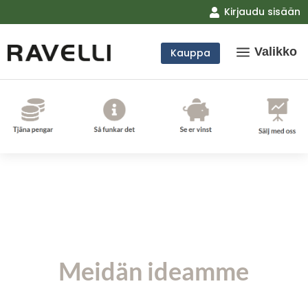
Kirjaudu sisään

a
Valikko
Kauppa
Meidän ideamme