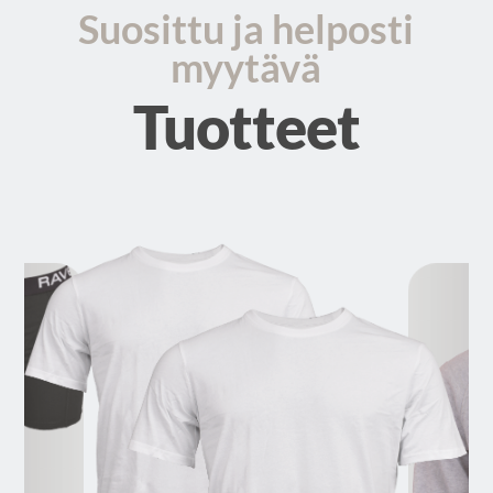
Suosittu ja helposti
myytävä
Tuotteet