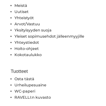
Meistä
Uutiset
Yhteistyöt
Arvot/Vastuu
Yksityisyyden suoja
Yleiset sopimusehdot jälleenmyyjille
Yhteystiedot
Hoito-ohjeet
Kokotaulukko
Tuotteet
Osta tästä
Urheilupesuaine
WC-paperi
RAVELLI:n kuvasto