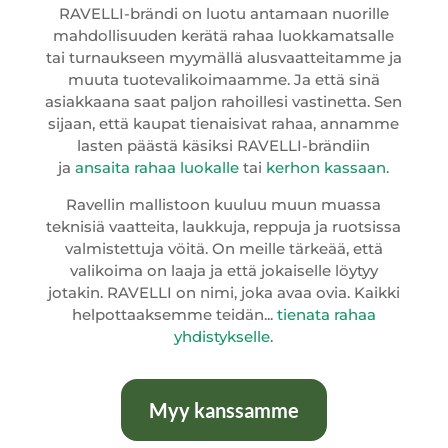
RAVELLI-brändi on luotu antamaan nuorille
mahdollisuuden kerätä rahaa luokkamatsalle
tai turnaukseen myymällä alusvaatteitamme ja
muuta tuotevalikoimaamme. Ja että sinä
asiakkaana saat paljon rahoillesi vastinetta. Sen
sijaan, että kaupat tienaisivat rahaa, annamme
lasten päästä käsiksi RAVELLI-brändiin
ja
ansaita rahaa luokalle
tai
kerhon kassaan
.
Ravellin mallistoon kuuluu muun muassa
teknisiä vaatteita, laukkuja, reppuja ja ruotsissa
valmistettuja vöitä. On meille tärkeää, että
valikoima on laaja ja että jokaiselle löytyy
jotakin. RAVELLI on nimi, joka avaa ovia. Kaikki
helpottaaksemme teidän...
tienata rahaa
yhdistykselle
.
Myy kanssamme