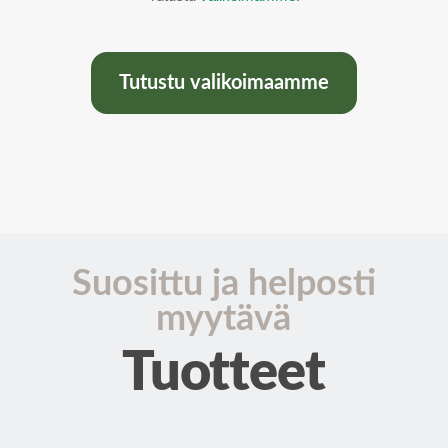
Tutustu valikoimaamme
Suosittu ja helposti
myytävä
Tuotteet