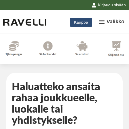
Kirjaudu sisään

a
Valikko
Kauppa
Haluatteko ansaita
rahaa joukkueelle,
luokalle tai
yhdistykselle?