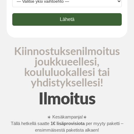
Lähetä
Kiinnostuksenilmoitus
joukkueellesi,
koululuokallesi tai
yhdistyksellesi!
Ilmoitus
☀️ Kesäkampanja!☀️
Tällä hetkellä saatte
1€ lisäprovisiota
per myyty paketti –
ensimmäisestä paketista alkaen!