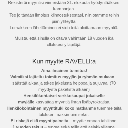
Rekisteröi myyntisi viimeistään 31. elokuuta hyödyntääksesi
kampanjan.
Tee jo tänään ilmoitus kiinnostuksestasi, niin otamme teihin
pian yhteyttä!
Lomakkeen lähettäminen ei sido teitä aloittamaan myyntiä.
Muista, että sinulla on oltava vähintään 18 vuoden ikä
ollaksesi ylläpitäjä.
Kun myytte RAVELLI:a
Aina ilmainen toimitus!
Valmiiksi lajiteltu toimitus myyjän ja ryhmän mukaan
–
säästää aikaa ja tekee jakelusta helppoa ja sujuvaa. (70
myydystä paketista alkaen)
Henkilökohtaiset verkkokaupat jokaiselle
myyjälle
kasvattaa myyntiä ilman lisäbyrokratiaa.
Henkilökohtainen myyntituki koko matkan
me tuemme teitä
tuloksen maksimoimiseksi.
Ei riskejä eikä myyntipaineita
– myytte omaan tahtiinne.
1 vuoden takuu
– turvaa sekä teille että asiakkaillenne.