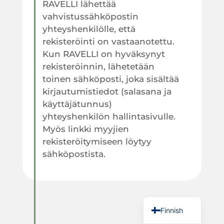
RAVELLI lähettää
vahvistussähköpostin
yhteyshenkilölle, että
rekisteröinti on vastaanotettu.
Kun RAVELLI on hyväksynyt
rekisteröinnin, lähetetään
toinen sähköposti, joka sisältää
kirjautumistiedot (salasana ja
käyttäjätunnus)
yhteyshenkilön hallintasivulle.
Myös linkki myyjien
rekisteröitymiseen löytyy
sähköpostista.
Swedish
Finnish
Vaihe 3