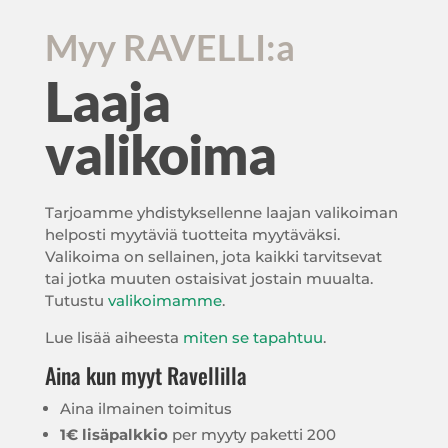
Myy RAVELLI:a
Laaja
valikoima
Tarjoamme yhdistyksellenne laajan valikoiman
helposti myytäviä tuotteita myytäväksi.
Valikoima on sellainen, jota kaikki tarvitsevat
tai jotka muuten ostaisivat jostain muualta.
Tutustu
valikoimamme
.
Lue lisää aiheesta
miten se tapahtuu
.
Aina kun myyt Ravellilla
Aina ilmainen toimitus
1€ lisäpalkkio
per myyty paketti 200