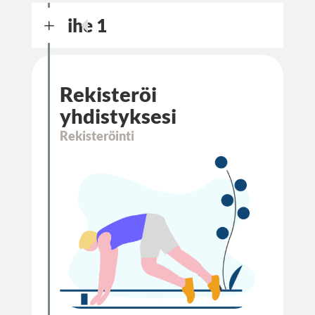
Vaihe 1
L
Rekisteröi
yhdistyksesi
Rekisteröinti