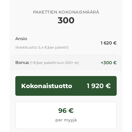
PAKETTIEN KOKONAISMÄÄRÄ
300
Ansio
1 620
€
(
Keskituotto
5,4 €
/
per paketti
)
Bonus
+
300
€
(
1 €
/
per paketti
kun
200+
st
)
1 920
€
Kokonaistuotto
96
€
per myyjä