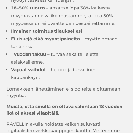
hyödyntääksesi kampanjan.
28–50% tuotto
– ansaitse jopa 38% kaikesta
myymästänne valikoimastamme, ja jopa 50%
myydessä urheiluvaatteiden pesuainettamme.
Ilmainen toimitus tilauksellesi
Ei riskejä eikä myyntipaineita
– myytte omaan
tahtiinne.
1 vuoden takuu
– turvaa sekä teille että
asiakkaillenne.
Vapaat vaihdot
– helppo ja turvallinen
kaupankäynti.
Lomakkeen lähettäminen ei sido teitä aloittamaan
myyntiä.
Muista, että sinulla on oltava vähintään 18 vuoden
ikä ollaksesi ylläpitäjä.
RAVELLIn avulla hoidatte kaiken sujuvasti
digitaalisten verkkokauppojen kautta. Me teemme