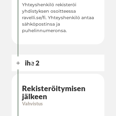
Yhteyshenkilö rekisteröi
yhdistyksen osoitteessa
ravelli.se/fi. Yhteyshenkilö antaa
sähköpostinsa ja
puhelinnumeronsa.
Vaihe 2
L
Rekisteröitymisen
jälkeen
Vahvistus