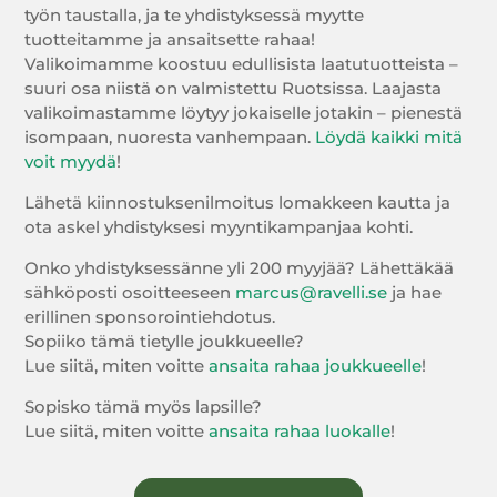
työn taustalla, ja te yhdistyksessä myytte
tuotteitamme ja ansaitsette rahaa!
Valikoimamme koostuu edullisista laatutuotteista –
suuri osa niistä on valmistettu Ruotsissa. Laajasta
valikoimastamme löytyy jokaiselle jotakin – pienestä
isompaan, nuoresta vanhempaan.
Löydä kaikki mitä
voit myydä
!
Lähetä kiinnostuksenilmoitus lomakkeen kautta ja
ota askel yhdistyksesi myyntikampanjaa kohti.
Onko yhdistyksessänne yli 200 myyjää? Lähettäkää
sähköposti osoitteeseen
marcus@ravelli.se
ja hae
erillinen sponsorointiehdotus.
Sopiiko tämä tietylle joukkueelle?
Lue siitä, miten voitte
ansaita rahaa joukkueelle
!
Sopisko tämä myös lapsille?
Lue siitä, miten voitte
ansaita rahaa luokalle
!