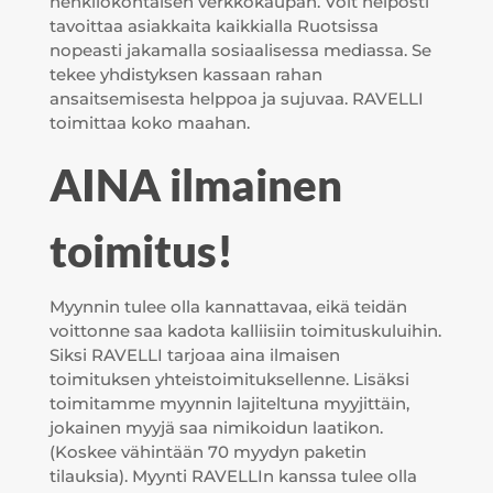
henkilökohtaisen verkkokaupan. Voit helposti
tavoittaa asiakkaita kaikkialla Ruotsissa
nopeasti jakamalla sosiaalisessa mediassa. Se
tekee yhdistyksen kassaan rahan
ansaitsemisesta helppoa ja sujuvaa. RAVELLI
toimittaa koko maahan.
AINA ilmainen
toimitus!
Myynnin tulee olla kannattavaa, eikä teidän
voittonne saa kadota kalliisiin toimituskuluihin.
Siksi RAVELLI tarjoaa aina ilmaisen
toimituksen yhteistoimituksellenne. Lisäksi
toimitamme myynnin lajiteltuna myyjittäin,
jokainen myyjä saa nimikoidun laatikon.
(Koskee vähintään 70 myydyn paketin
tilauksia). Myynti RAVELLIn kanssa tulee olla