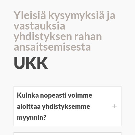
Yleisiä kysymyksiä ja
vastauksia
yhdistyksen rahan
ansaitsemisesta
UKK
Kuinka nopeasti voimme
aloittaa yhdistyksemme
L
myynnin?
Kun
rekisteröitte
yhdistyksenne, voitte