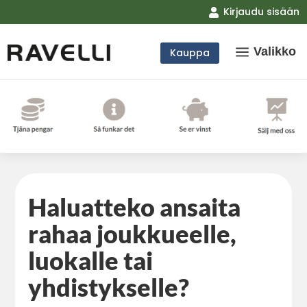
Kirjaudu sisään

a
Valikko
Kauppa
Haluatteko ansaita
rahaa joukkueelle,
luokalle tai
yhdistykselle?