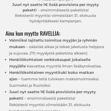
Juuri nyt saatte 1€ lisää provisiota per myyty
paketti
– ensimmäisestä paketista!
Rekisteröi myyntisi viimeistään 31. elokuuta
hyödyntääksesi kampanjan.
Aina kun myytte RAVELLIA:
Valmiiksi lajiteltu toimitus myyjän ja ryhmän
mukaan
– säästää aikaa ja tekee jakelusta helppoa
ja sujuvaa. (70 myydystä paketista alkaen)
Henkilökohtaiset verkkokaupat jokaiselle
myyjälle
kasvattaa myyntiä ilman lisäbyrokratiaa.
Henkilökohtainen myyntituki koko matkan
ajan
– tuemme teitä tuloksen maksimoimiseksi.
Suomeksi ja Ruotsiksi
Juuri nyt saatte 1€ lisää provisiota per myyty
paketti
– ensimmäisestä paketista!
Rekisteröi myyntisi viimeistään 31. elokuuta